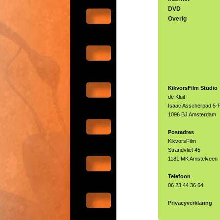
DVD
Overig
KikvorsFilm Studio
de Kluit
Isaac Asscherpad 5-
1096 BJ Amsterdam
Postadres
KikvorsFilm
Strandvliet 45
1181 MK Amstelveen
Telefoon
06 23 44 36 64
Privacyverklaring