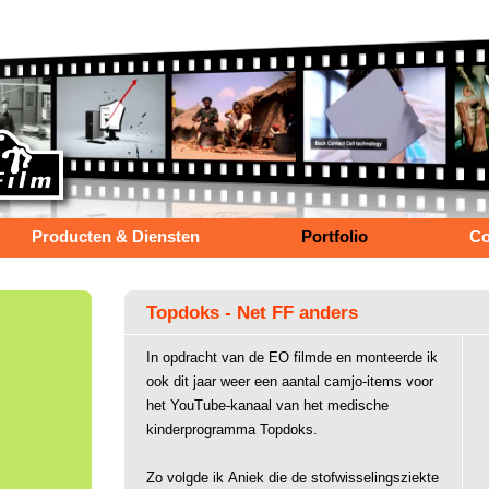
Producten & Diensten
Portfolio
Co
Topdoks - Net FF anders
In opdracht van de EO filmde en monteerde ik
ook dit jaar weer een aantal camjo-items voor
het YouTube-kanaal van het medische
kinderprogramma Topdoks.
Zo volgde ik
Aniek die de stofwisselingsziekte