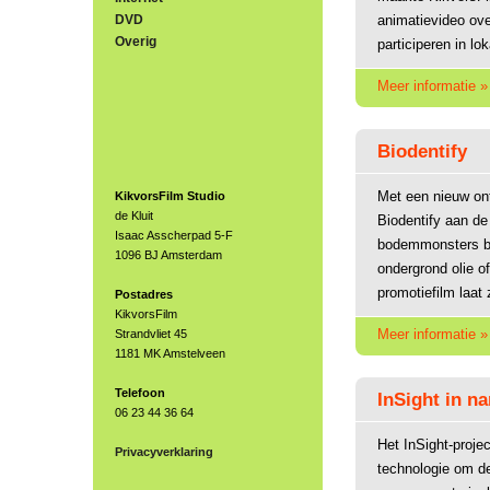
DVD
animatievideo ov
Overig
participeren in lo
Meer informatie »
Biodentify
Met een nieuw on
KikvorsFilm Studio
de Kluit
Biodentify aan de
Isaac Asscherpad 5-F
bodemmonsters be
1096 BJ Amsterdam
ondergrond olie o
promotiefilm laat 
Postadres
KikvorsFilm
Meer informatie »
Strandvliet 45
1181 MK Amstelveen
Telefoon
InSight in n
06 23 44 36 64
Het InSight-proje
Privacyverklaring
technologie om de