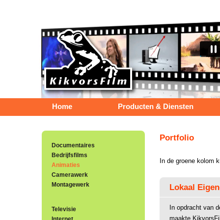
Home
Producten & Diensten
Portfolio
Documentaires
Bedrijfsfilms
In de groene kolom k
Animaties
Camerawerk
Montagewerk
Lokaal Eigen
In opdracht van d
Televisie
maakte KikvorsFi
Internet