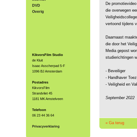
De promotievideo 
DVD
die overwegen een
Overig
Veiligheidscollege
vertoond tijdens 
Daarnaast maakte 
die door het Veili
Media gepost word
KikvorsFilm Studio
studierichtingen 
de Kluit
Isaac Asscherpad 5-F
- Beveiliger
1096 BJ Amsterdam
- Handhaver Toez
Postadres
- Veiligheid en 
KikvorsFilm
Strandvliet 45
September 2022
1181 MK Amstelveen
Telefoon
06 23 44 36 64
« Ga terug
Privacyverklaring