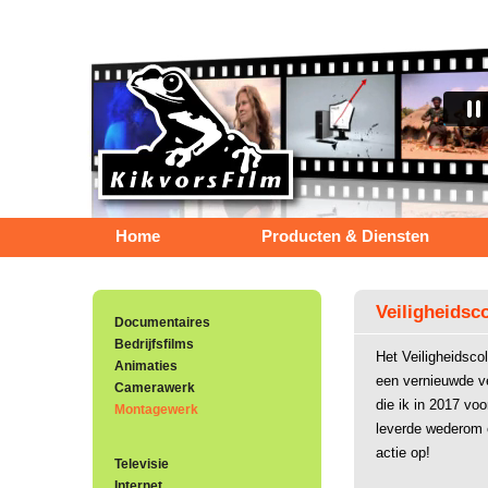
Home
Producten & Diensten
Veiligheidsc
Documentaires
Bedrijfsfilms
Het Veiligheidsco
Animaties
een vernieuwde v
Camerawerk
die ik in 2017 vo
Montagewerk
leverde wederom e
actie op!
Televisie
Internet