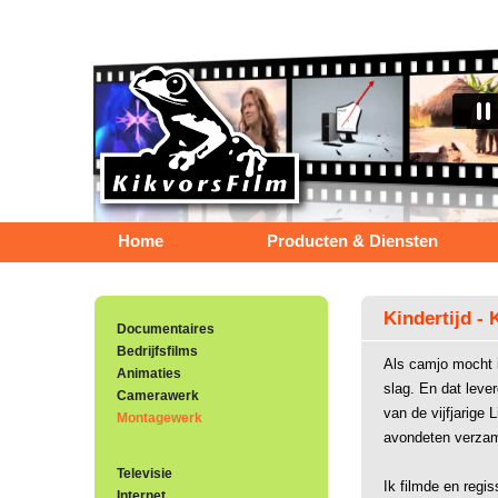
Home
Producten & Diensten
Kindertijd 
Documentaires
Bedrijfsfilms
Als camjo mocht i
Animaties
slag. En dat lever
Camerawerk
van de vijfjarige 
Montagewerk
avondeten verzame
Televisie
Ik filmde en regis
Internet