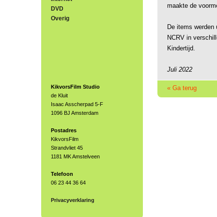
maakte de voorm
DVD
Overig
De items werden 
NCRV in verschill
Kindertijd.
Juli 2022
KikvorsFilm Studio
« Ga terug
de Kluit
Isaac Asscherpad 5-F
1096 BJ Amsterdam
Postadres
KikvorsFilm
Strandvliet 45
1181 MK Amstelveen
Telefoon
06 23 44 36 64
Privacyverklaring