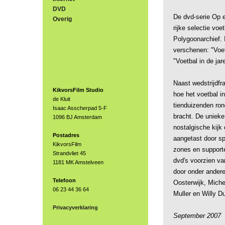
DVD
De dvd-serie Op 
Overig
rijke selectie voe
Polygoonarchief. 
verschenen: "Voetb
"Voetbal in de jar
Naast wedstrijdf
KikvorsFilm Studio
hoe het voetbal in
de Kluit
tienduizenden ron
Isaac Asscherpad 5-F
bracht. De uniek
1096 BJ Amsterdam
nostalgische kijk 
Postadres
aangetast door s
KikvorsFilm
zones en support
Strandvliet 45
dvd's voorzien v
1181 MK Amstelveen
door onder andere
Telefoon
Oosterwijk, Mich
06 23 44 36 64
Muller en Willy Du
Privacyverklaring
September 2007