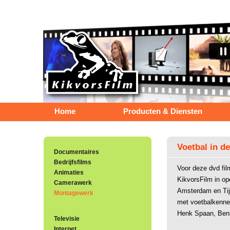
Home
Producten & Diensten
Voetbal in de
Documentaires
Bedrijfsfilms
Voor deze dvd fi
Animaties
KikvorsFilm in op
Camerawerk
Amsterdam en Tij
Montagewerk
met voetbalkenne
Henk Spaan, Benni
Televisie
Internet